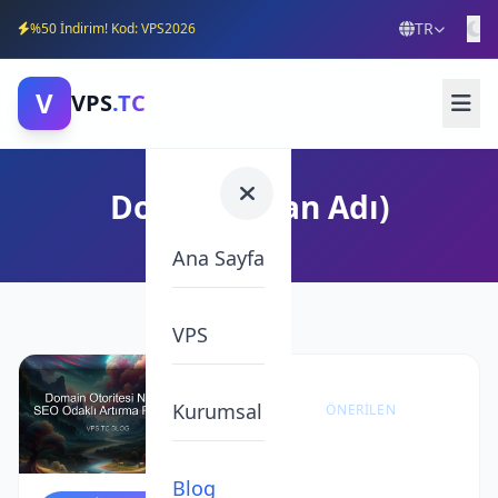
TR
%50 İndirim! Kod: VPS2026
V
VPS
.TC
Domain (Alan Adı)
Ana Sayfa
VPS
Kurumsal
ÖNERILEN
VPS
Sunucu
Blog