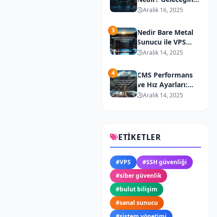
Dağıtık Bilişim
Aralık 16, 2025
Teknolojisi
3
Nedir Bare Metal
Sunucu ile VPS
Arasındaki Teknik
Aralık 14, 2025
Farklar
4
CMS Performans
ve Hız Ayarları:
WordPress,
Aralık 14, 2025
Joomla, Drupal
ETIKETLER
#
VPS
#
SSH güvenliği
#
siber güvenlik
#
bulut bilişim
#
sanal sunucu
#
sistem yönetimi