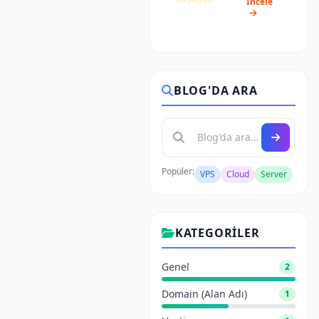
İncele
₺1.350/ay
BLOG'DA ARA
Popüler:
VPS
Cloud
Server
KATEGORILER
Genel
2
Domain (Alan Adı)
1