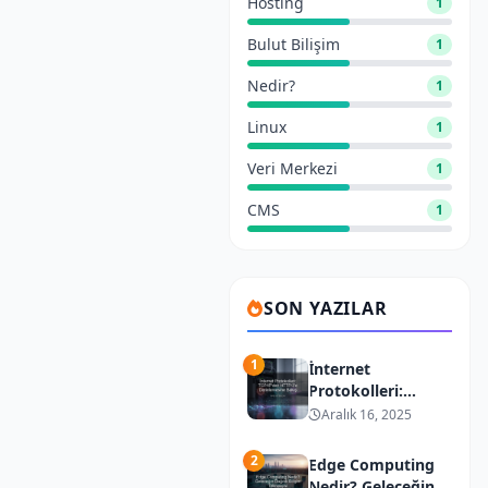
Hosting
1
Bulut Bilişim
1
Nedir?
1
Linux
1
Veri Merkezi
1
CMS
1
SON YAZILAR
1
İnternet
Protokolleri:
TCP/IP’den
Aralık 16, 2025
HTTP/3’e
Derinlemesine
2
Edge Computing
Bakış
Nedir? Geleceğin