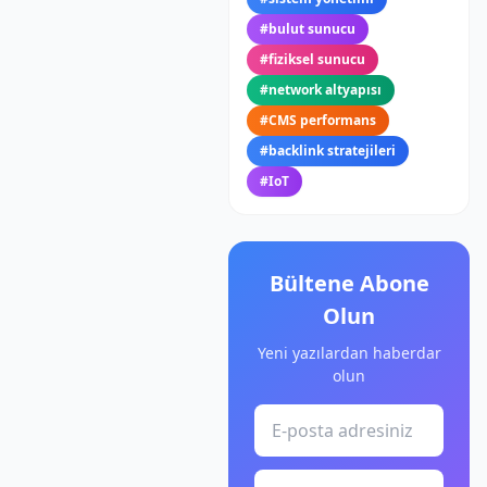
#
bulut sunucu
#
fiziksel sunucu
#
network altyapısı
#
CMS performans
#
backlink stratejileri
#
IoT
Bültene Abone
Olun
Yeni yazılardan haberdar
olun