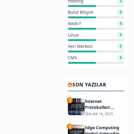
Hosting
1
Bulut Bilişim
1
Nedir?
1
Linux
1
Veri Merkezi
1
CMS
1
SON YAZILAR
1
İnternet
Protokolleri:
TCP/IP’den
Aralık 16, 2025
HTTP/3’e
Derinlemesine
2
Edge Computing
Bakış
Nedir? Geleceğin