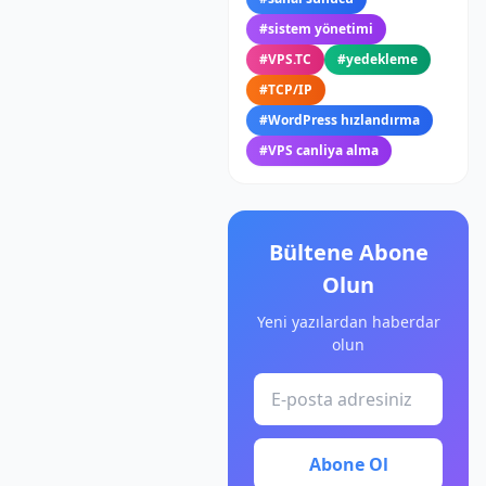
#
sistem yönetimi
#
VPS.TC
#
yedekleme
#
TCP/IP
#
WordPress hızlandırma
#
VPS canliya alma
Bültene Abone
Olun
Yeni yazılardan haberdar
olun
Abone Ol