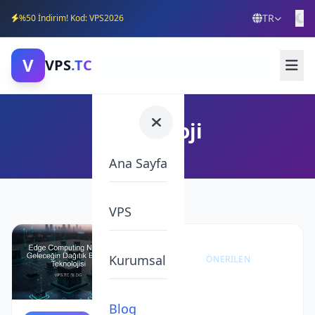
TR
%50 İndirim! Kod: VPS2026
V
VPS
.TC
Teknoloji
Ana Sayfa
VPS
Kurumsal
ÖNERILEN
VPS
Sunucu
Blog