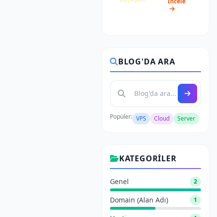
İncele
₺1.350/ay
BLOG'DA ARA
Popüler:
VPS
Cloud
Server
KATEGORILER
Genel
2
Domain (Alan Adı)
1