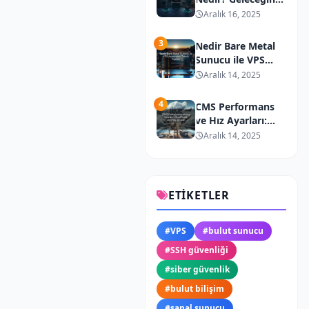
Dağıtık Bilişim
Aralık 16, 2025
Teknolojisi
3
Nedir Bare Metal
Sunucu ile VPS
Arasındaki Teknik
Aralık 14, 2025
Farklar
4
CMS Performans
ve Hız Ayarları:
WordPress,
Aralık 14, 2025
Joomla, Drupal
ETIKETLER
#
VPS
#
bulut sunucu
#
SSH güvenliği
#
siber güvenlik
#
bulut bilişim
#
sanal sunucu