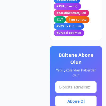
#
SSH güvenliği
#
backlink stratejileri
#
IoT
#
vps sunucu
#
VPS ilk kurulum
#
Drupal optimize
Bültene Abone
Olun
Yeni yazılardan haberdar
olun
Abone Ol