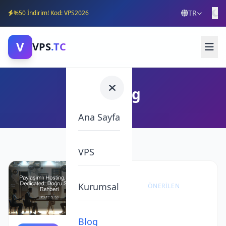
TR
%50 İndirim! Kod: VPS2026
V
VPS
.TC
Hosting
Ana Sayfa
VPS
Kurumsal
ÖNERILEN
VPS
Sunucu
Blog