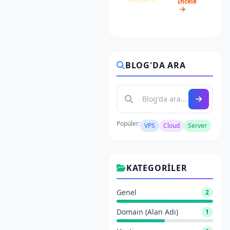
İncele
₺1.350/ay
BLOG'DA ARA
Popüler:
VPS
Cloud
Server
KATEGORILER
Genel
2
Domain (Alan Adı)
1