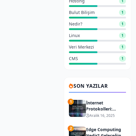
Hosting
1
Bulut Bilişim
1
Nedir?
1
Linux
1
Veri Merkezi
1
CMS
1
SON YAZILAR
1
İnternet
Protokolleri:
TCP/IP’den
Aralık 16, 2025
HTTP/3’e
Derinlemesine
2
Edge Computing
Bakış
Nedir? Geleceğin