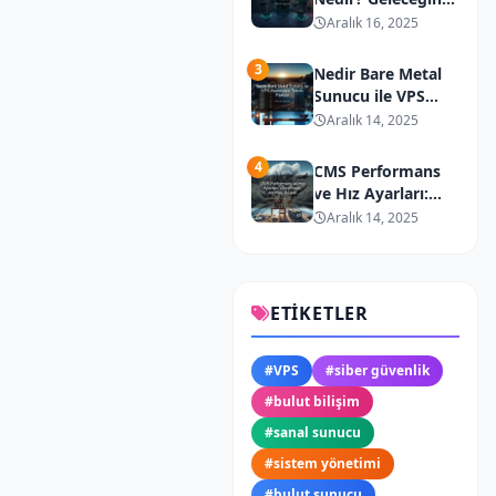
Dağıtık Bilişim
Aralık 16, 2025
Teknolojisi
3
Nedir Bare Metal
Sunucu ile VPS
Arasındaki Teknik
Aralık 14, 2025
Farklar
4
CMS Performans
ve Hız Ayarları:
WordPress,
Aralık 14, 2025
Joomla, Drupal
ETIKETLER
#
VPS
#
siber güvenlik
#
bulut bilişim
#
sanal sunucu
#
sistem yönetimi
#
bulut sunucu