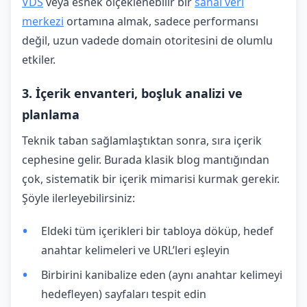
VDS
veya esnek ölçeklenebilir bir
sanal veri
merkezi
ortamına almak, sadece performansı
değil, uzun vadede domain otoritesini de olumlu
etkiler.
3. İçerik envanteri, boşluk analizi ve
planlama
Teknik taban sağlamlaştıktan sonra, sıra içerik
cephesine gelir. Burada klasik blog mantığından
çok, sistematik bir içerik mimarisi kurmak gerekir.
Şöyle ilerleyebilirsiniz:
Eldeki tüm içerikleri bir tabloya döküp, hedef
anahtar kelimeleri ve URL’leri eşleyin
Birbirini kanibalize eden (aynı anahtar kelimeyi
hedefleyen) sayfaları tespit edin