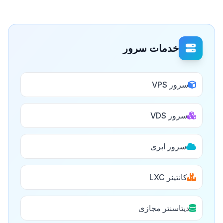
خدمات سرور
سرور VPS
سرور VDS
سرور ابری
کانتینر LXC
دیتاسنتر مجازی