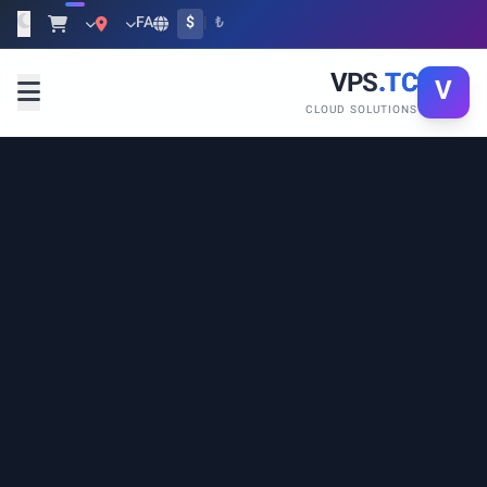
FA
$
|
₺
VPS
.TC
V
CLOUD SOLUTIONS